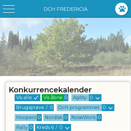
DCH FREDERICIA
Konkurrencekalender
Vis alle
Vis åbne
0
Agility
0
Brugsprøve
/
0
DcH programmet
0
Hoopers
0
Nordisk
0
NoseWork
0
Rally
0
Kreds
6
/
0