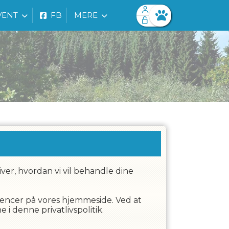
VENT
FB
MERE
Facebook login
Husk mig
Glemt password
Opret profil
Log ind
river, hvordan vi vil behandle dine
erencer på vores hjemmeside. Ved at
 denne privatlivspolitik.