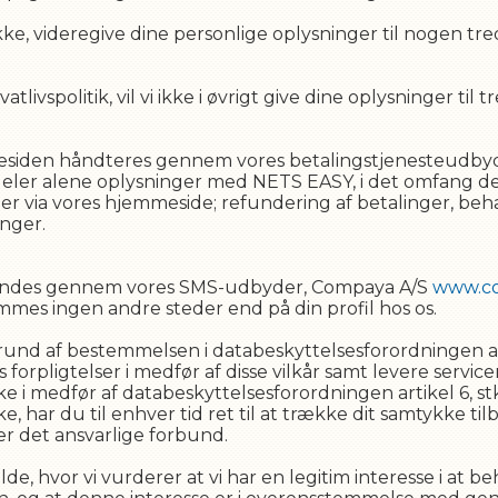
ykke, videregive dine personlige oplysninger til nogen t
livspolitik, vil vi ikke i øvrigt give dine oplysninger til 
emmesiden håndteres gennem vores betalingstjenesteud
 deler alene oplysninger med NETS EASY, i det omfang 
er via vores hjemmeside; refundering af betalinger, beh
nger.
 sendes gennem vores SMS-udbyder, Compaya A/S
www.c
s ingen andre steder end på din profil hos os.
nd af bestemmelsen i databeskyttelsesforordningen artike
forpligtelser i medfør af disse vilkår samt levere service
i medfør af databeskyttelsesforordningen artikel 6, stk. 1
, har du til enhver tid ret til at trække dit samtykke ti
er det ansvarlige forbund.
lde, hvor vi vurderer at vi har en legitim interesse i at