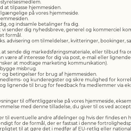
bestyrelsesmedlem.
d at tilpasse hjemmesiden.
 tilgængelige på vores hjemmeside.
hjemmesiden.
ig, og indsamle betalinger fra dig.
 at vi sender dig nyhedsbreve, generel og kommerciel k
et formål.
s. advisering om tilmeldelser, kvitteringer, bookinger, 
, at sende dig markedsføringsmateriale, eller tilbud fra
 være af interesse for dig via post, e-mail eller lignende
 ønsker at modtage marketing kommunikation).
ebygge misbrug.
kår og betingelser for brug af hjemmesiden.
es medlems- og kunderegister og sikre mulighed for korre
lignende til brug for feedback fra medlemmer via eks
ninger til offentliggørelse på vores hjemmeside, eksempel
emmelse med denne tilladelse, du giver til os ved accep
r til eventuelle andre afdelinger og hvis der findes en 
ndigt for de formål, der er fastsat i denne fortroligheds
ligtet til at gøre det i medfør af EU-retlig eller nationa