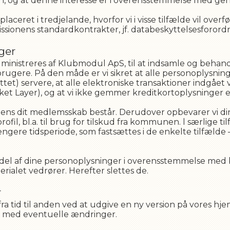
cen, og at denne interesse er i overensstemmelse med ge
aceret i tredjelande, hvorfor vi i visse tilfælde vil over
sionens standardkontrakter, jf. databeskyttelsesforordn
ger
ministreres af Klubmodul ApS, til at indsamle og beha
rugere. På den måde er vi sikret at alle personoplysning
et) servere, at alle elektroniske transaktioner indgået v
ket Layer), og at vi ikke gemmer kreditkortoplysninger 
ens dit medlemsskab består. Derudover opbevarer vi di
fil, bl.a. til brug for tilskud fra kommunen. l særlige ti
ngere tidsperiode, som fastsættes i de enkelte tilfælde
el af dine personoplysninger i overensstemmelse med bogfø
ialet vedrører. Herefter slettes de.
r
 fra tid til anden ved at udgive en ny version på vores h
reds med eventuelle ændringer.