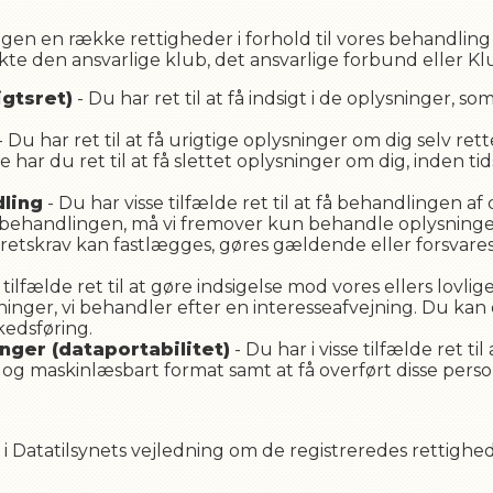
en en række rettigheder i forhold til vores behandling a
akte den ansvarlige klub, det ansvarlige forbund eller 
igtsret)
- Du har ret til at få indsigt i de oplysninger, 
- Du har ret til at få urigtige oplysninger om dig selv rett
de har du ret til at få slettet oplysninger om dig, inden 
dling
- Du har visse tilfælde ret til at få behandlingen 
et behandlingen, må vi fremover kun behandle oplysninge
retskrav kan fastlægges, gøres gældende eller forsvares,
e tilfælde ret til at gøre indsigelse mod vores ellers lov
sninger, vi behandler efter en interesseafvejning. Du ka
kedsføring.
inger (dataportabilitet)
- Du har i visse tilfælde ret t
og maskinlæsbart format samt at få overført disse person
 Datatilsynets vejledning om de registreredes rettighed