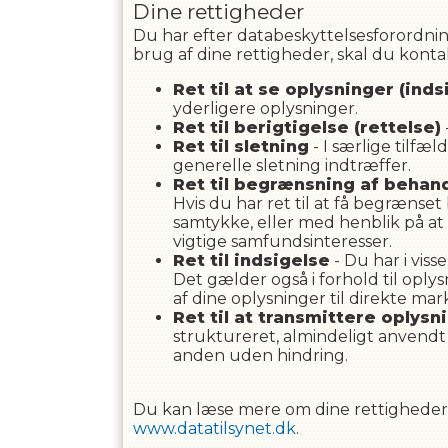
Dine rettigheder
Du har efter databeskyttelsesforordning
brug af dine rettigheder, skal du kont
Ret til at se oplysninger (inds
yderligere oplysninger.
Ret til berigtigelse (rettelse)
Ret til sletning
- I særlige tilfæl
generelle sletning indtræffer.
Ret til begrænsning af behan
Hvis du har ret til at få begræns
samtykke, eller med henblik på at 
vigtige samfundsinteresser.
Ret til indsigelse
- Du har i viss
Det gælder også i forhold til oply
af dine oplysninger til direkte mar
Ret til at transmittere oplysn
struktureret, almindeligt anvendt 
anden uden hindring.
Du kan læse mere om dine rettigheder i
www.datatilsynet.dk
.