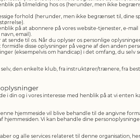
enblik på tilmelding hos os (herunder, men ikke begræns
ige forhold (herunder, men ikke begrænset til, dine spo
tørrelse).
enblik på at abonnere på vores website-tjenester, e-mai
navn, email).
at sende til os. Når du oplyser os personlige oplysninge
 at formidle disse oplysninger på vegne af den anden pers
nger (eksempelvis om handicap) i det omfang, du selv se
selv, den enkelte klub, fra instruktører/trænere, fra b
 oplysninger
 i din og i vores interesse med henblik på at vi enten ka
enne hjemmeside vil blive behandle til de angivne fo
e af hjemmesiden. Vi kan behandle dine personoplysninger 
er og alle services relateret til denne organisation, her