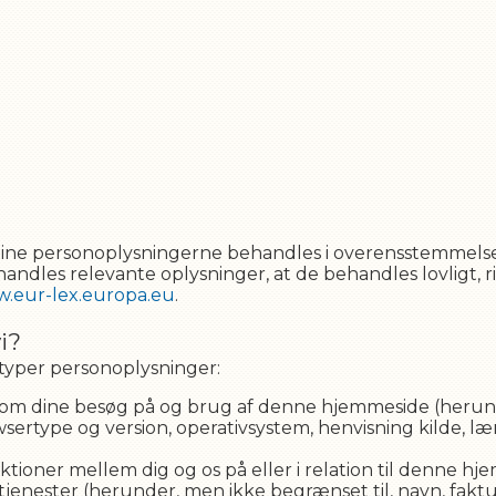
at dine personoplysningerne behandles i overensstemme
andles relevante oplysninger, at de behandles lovligt, 
.eur-lex.europa.eu
.
i?
typer personoplysninger:
m dine besøg på og brug af denne hjemmeside (herunder
wsertype og version, operativsystem, henvisning kilde, læ
tioner mellem dig og os på eller i relation til denne 
 tjenester (herunder, men ikke begrænset til, navn, fakt