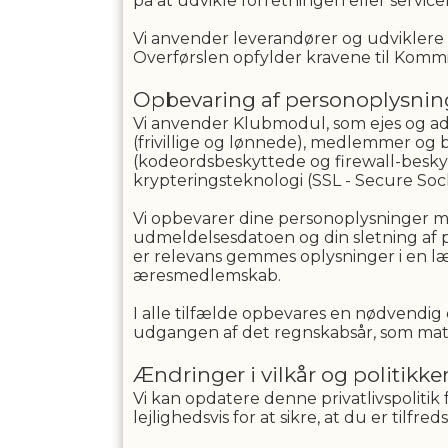
på at udvikle forretningen eller servi
Vi anvender leverandører og udviklere pl
Overførslen opfylder kravene til Kommis
Opbevaring af personoplysnin
Vi anvender Klubmodul, som ejes og ad
(frivillige og lønnede), medlemmer og b
(kodeordsbeskyttede og firewall-beskytt
krypteringsteknologi (SSL - Secure Soc
Vi opbevarer dine personoplysninger m
udmeldelsesdatoen og din sletning af pro
er relevans gemmes oplysninger i en læ
æresmedlemskab.
I alle tilfælde opbevares en nødvendig d
udgangen af det regnskabsår, som mater
Ændringer i vilkår og politikke
Vi kan opdatere denne privatlivspolitik
lejlighedsvis for at sikre, at du er tilf