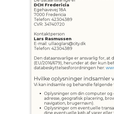
De dataansvarlige er
DCH Fredericia
Egehavevej 18A
7000
Fredericia
Telefon
:
42304389
CVR
:
34740720
Kontaktperson
Lars
Rasmussen
E-mail
:
ullaoglars@city.dk
Telefon
:
42304389
Den dataansvarlige er ansvarlig for, 
(EU/2016/679), herunder at der kun beh
databeskyttelsesforordningen her:
www
Hvilke oplysninger indsamler v
Vi kan indsamle og behandle følgende 
Oplysninger om din computer og o
adresse, geografisk placering, bro
navigation, brugernavn).
Oplysninger om eventuelle transak
dine eventuelle køb af varer eller