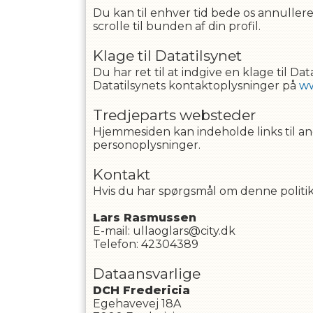
Du kan til enhver tid bede os annullere 
scrolle til bunden af din profil.
Klage til Datatilsynet
Du har ret til at indgive en klage til D
Datatilsynets kontaktoplysninger på
ww
Tredjeparts websteder
Hjemmesiden kan indeholde links til and
personoplysninger.
Kontakt
Hvis du har spørgsmål om denne politik 
Lars
Rasmussen
E-mail
:
ullaoglars@city.dk
Telefon
:
42304389
Dataansvarlige
DCH Fredericia
Egehavevej 18A