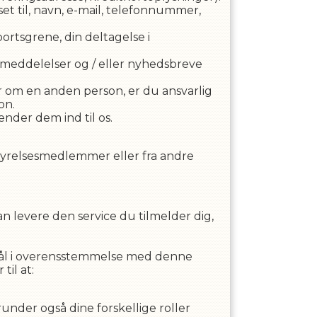
et til, navn, e-mail, telefonnummer,
rtsgrene, din deltagelse i
l meddelelser og / eller nyhedsbreve
r om en anden person, er du ansvarlig
on.
nder dem ind til os.
estyrelsesmedlemmer eller fra andre
n levere den service du tilmelder dig,
rmål i overensstemmelse med denne
til at:
under også dine forskellige roller