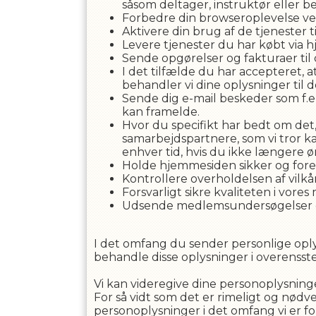
såsom deltager, instruktør eller 
Forbedre din browseroplevelse ve
Aktivere din brug af de tjenester
Levere tjenester du har købt via 
Sende opgørelser og fakturaer til d
I det tilfælde du har accepteret,
behandler vi dine oplysninger til d
Sende dig e-mail beskeder som f.ek
kan framelde.
Hvor du specifikt har bedt om det
samarbejdspartnere, som vi tror kan
enhver tid, hvis du ikke længere
Holde hjemmesiden sikker og for
Kontrollere overholdelsen af ​​vil
Forsvarligt sikre kvaliteten i vor
Udsende medlemsundersøgelser og 
I det omfang du sender personlige oplys
behandle disse oplysninger i overensst
Vi kan videregive dine personoplysninge
For så vidt som det er rimeligt og nødve
personoplysninger i det omfang vi er forp