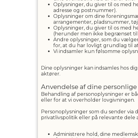
Oplysninger, du giver til os med h
adresse og postnummer).
Oplysninger om dine foreningsmæss
arrangementer, pladsnummer, tøjs
Oplysninger, du giver til os med h
(herunder men ikke begrænset til 
Andre oplysninger, som du vælger 
for, at du har lovligt grundlag til
Vi indsamler kun følsomme oplysni
Dine oplysninger kan indsamles hos dig 
aktører.
Anvendelse af dine personlige
Behandling af personoplysninger er både
eller for at vi overholder lovgivningen.
Personoplysninger som du sender via d
privatlivspolitik eller på relevante del
Administrere hold, dine medlemskab