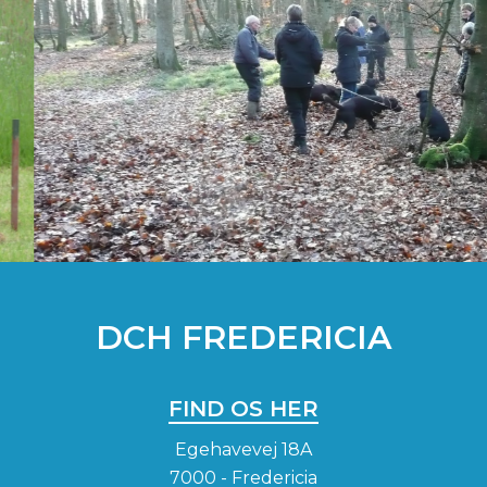
DCH FREDERICIA
FIND OS HER
Egehavevej 18A
7000 - Fredericia