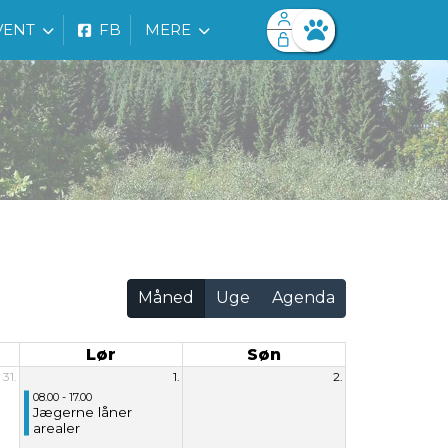
VENT
FB
MERE
Facebook login
Husk mig
Glemt password
Opret profil
Log ind
Måned
Uge
Agenda
Lør
Søn
31.
1.
2.
08.00 - 17.00
Jægerne låner
arealer