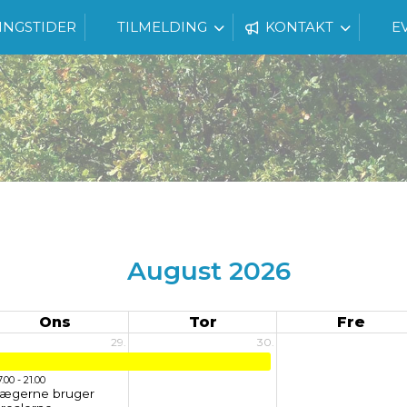
INGSTIDER
TILMELDING
KONTAKT
E
August 2026
Ons
Tor
Fre
29.
30.
7.00 - 21.00
Jægerne bruger