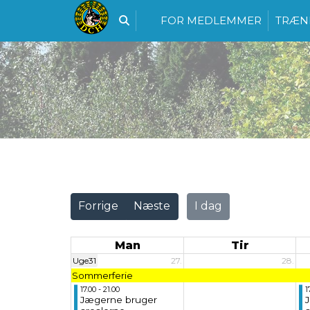
FOR MEDLEMMER
TRÆN
Vis alle
Forrige
Næste
I dag
Man
Tir
Uge31
27.
28.
Sommerferie
17.00 - 21.00
1
Jægerne bruger