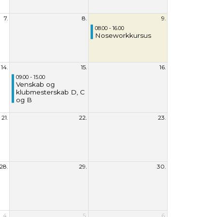
7.
8.
9.
08.00 - 16.00
Noseworkkursus
14.
15.
16.
09.00 - 15.00
Venskab og
klubmesterskab D, C
og B
21.
22.
23.
28.
29.
30.
4.
5.
6.