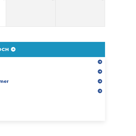
DCH
mer
r