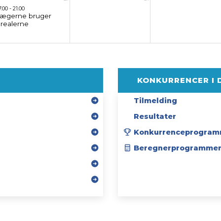
7.00 - 21.00
Jægerne bruger
arealerne
KONKURRENCER I 
Tilmelding
Resultater
Konkurrenceprogram
Beregnerprogramme