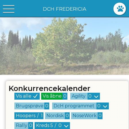
DCH FREDERICIA
Konkurrencekalender
Vis alle
Vis åbne
0
Agility
0
Brugsprøve
0
DcH programmet
0
Hoopers
/
1
Nordisk
0
NoseWork
0
Rally
0
Kreds
5
/
0