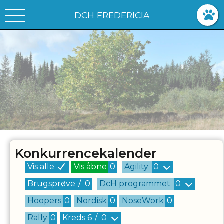
DCH FREDERICIA
Konkurrencekalender
Vis alle
Vis åbne
0
Agility
0
Brugsprøve
/
0
DcH programmet
0
Hoopers
0
Nordisk
0
NoseWork
0
Rally
0
Kreds
6
/
0